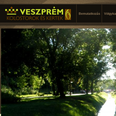
Bemutatkozás
Völgykal