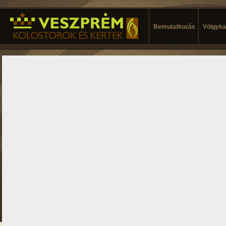
Bemutatkozás
Völgykal